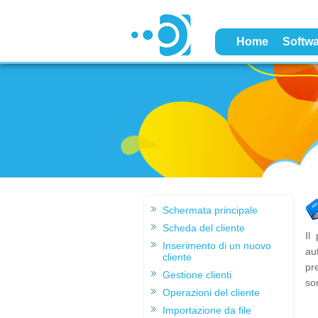
Home
Softwa
Schermata principale
Scheda del cliente
Il
Inserimento di un nuovo
au
cliente
pr
Gestione clienti
son
Operazioni del cliente
Importazione da file