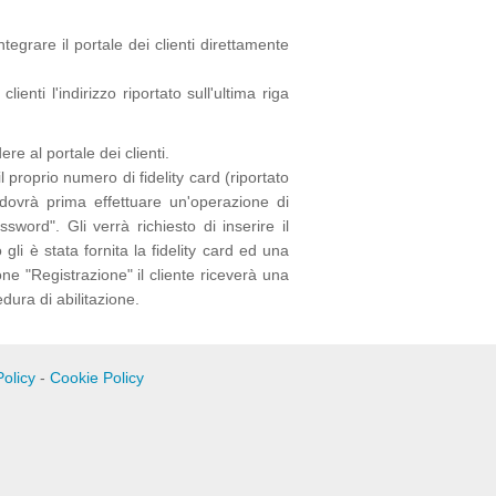
tegrare il portale dei clienti direttamente
ienti l'indirizzo riportato sull'ultima riga
e al portale dei clienti.
l proprio numero di fidelity card (riportato
 dovrà prima effettuare un'operazione di
sword". Gli verrà richiesto di inserire il
li è stata fornita la fidelity card ed una
ne "Registrazione" il cliente riceverà una
dura di abilitazione.
Policy
-
Cookie Policy