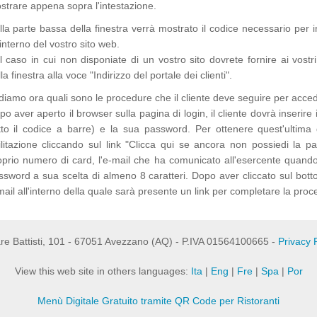
strare appena sopra l'intestazione.
la parte bassa della finestra verrà mostrato il codice necessario per in
'interno del vostro sito web.
 caso in cui non disponiate di un vostro sito dovrete fornire ai vostri cl
la finestra alla voce "Indirizzo del portale dei clienti".
diamo ora quali sono le procedure che il cliente deve seguire per acceder
o aver aperto il browser sulla pagina di login, il cliente dovrà inserire i
tto il codice a barre) e la sua password. Per ottenere quest'ultima
ilitazione cliccando sul link "Clicca qui se ancora non possiedi la pas
oprio numero di card, l'e-mail che ha comunicato all'esercente quando g
ssword a sua scelta di almeno 8 caratteri. Dopo aver cliccato sul botto
ail all'interno della quale sarà presente un link per completare la proce
are Battisti, 101 - 67051 Avezzano (AQ) - P.IVA 01564100665 -
Privacy 
View this web site in others languages:
Ita
|
Eng
|
Fre
|
Spa
|
Por
Menù Digitale Gratuito tramite QR Code per Ristoranti