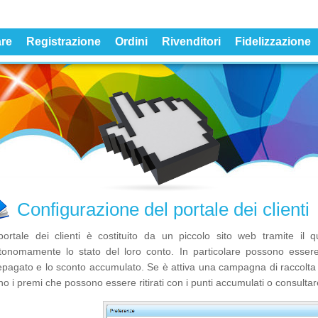
re
Registrazione
Ordini
Rivenditori
Fidelizzazione
Configurazione del portale dei clienti
 portale dei clienti è costituito da un piccolo sito web tramite il q
tonomamente lo stato del loro conto. In particolare possono essere co
epagato e lo sconto accumulato. Se è attiva una campagna di raccolta p
o i premi che possono essere ritirati con i punti accumulati o consultare