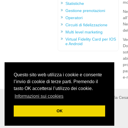
mo
Statistiche
Gestione prenotazioni
Nel
all
Operatori
Nel
Circuiti di fidelizzazione
del
Multi level marketing
Virtual Fidelity Card per IOS
Ve
e Android
Dop
so
ab
pr
pa
Questo sito web utilizza i cookie e consente
e-m
l’invio di cookie di terze parti. Premendo il
tasto OK accetterai l’utilizzo dei cookie.
Informazioni sui cookies
Softvision - Via Ces
OK