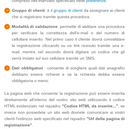
compreso nell'intervallo specificato nelle
preferenze
.
CONFIGURAZIONE DEL PORTALE DEI CLIENTI
Gruppo di clienti
: è il
gruppo di clienti
da assegnare ai clienti
REGISTRAZIONE DEI CLIENTI TRAMITE WEB/WI-FI
che si registrano tramite questa procedura.
STORICO OPERAZIONI
Modalità di validazione
: permette di abilitare una procedura
per verificare la correttezza dell'e-mail o del numero di
STATISTICHE
cellullare inserito. Nel primo caso il cliente dovrà convalidare
la registrazione cliccando su un link ricevuto tramite una e-
GESTIONE PRENOTAZIONI
mail, mentre nel secondo dovrà digitare un codice che gli
verrà inviato sul suo cellulare tramite un SMS.
OPERATORI
Dati obbligatori
: consente di scegliere quali dati anagrafici
debbano essere richiesti e se la richiesta debba essere
CIRCUITI DI FIDELIZZAZIONE
obbligatoria o meno.
MULTI LEVEL MARKETING
La pagina web che consente la registrazione può essere inserita
VIRTUAL FIDELITY CARD PER IOS E ANDROID
direttamente all'interno del vostro sito web utilizzando il codice
HTML evidenziato nel riquadro
"Codice HTML da inserire..."
, se
invece non possedete un sito web dovrete comunicare ai vostri
clienti l'indirizzo web specificato nel riquadro
"Url della pagina di
registrazione"
.