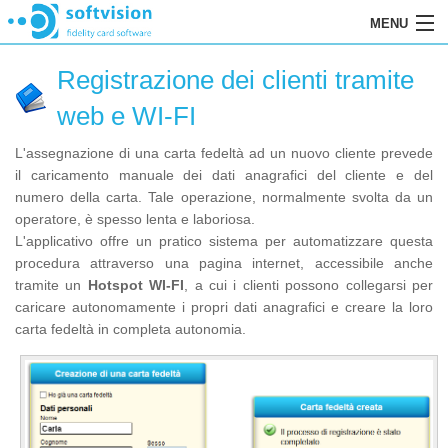
MENU
HOME
Registrazione dei clienti tramite
PANORAMICA
web e WI-FI
FUNZIONALITÀ
L'assegnazione di una carta fedeltà ad un nuovo cliente prevede
il caricamento manuale dei dati anagrafici del cliente e del
SCHERMATA PRINCIPALE
numero della carta. Tale operazione, normalmente svolta da un
operatore, è spesso lenta e laboriosa.
SCHEDA DEL CLIENTE
L'applicativo offre un pratico sistema per automatizzare questa
procedura attraverso una pagina internet, accessibile anche
INSERIMENTO DI UN NUOVO CLIENTE
tramite un
Hotspot WI-FI
, a cui i clienti possono collegarsi per
caricare autonomamente i propri dati anagrafici e creare la loro
GESTIONE CLIENTI
carta fedeltà in completa autonomia.
OPERAZIONI DEL CLIENTE
IMPORTAZIONE DA FILE
GRUPPI DI CLIENTI