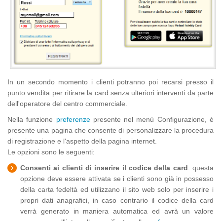
SISTEMA DI FIDELIZZAZIONE MULTI LIVELLO
PRODOTTI E SERVIZI
DEFINIZIONE DEI PREMI
DEFINIZIONE DEGLI ABBONAMENTI
In un secondo momento i clienti potranno poi recarsi presso il
punto vendita per ritirare la card senza ulteriori interventi da parte
DEFINIZIONE DEGLI ACQUISTI RIPETUTI
dell'operatore del centro commerciale.
Nella funzione
preferenze
presente nel menù Configurazione, è
PUNTI VENDITA
presente una pagina che consente di personalizzare la procedura
di registrazione e l'aspetto della pagina internet.
GRUPPI DI PUNTI VENDITA
Le opzioni sono le seguenti:
ANALISI DEI PUNTI VENDITA
Consenti ai clienti di inserire il codice della card
: questa
opzione deve essere attivata se i clienti sono già in possesso
PREFERENZE
della carta fedeltà ed utilizzano il sito web solo per inserire i
propri dati anagrafici, in caso contrario il codice della card
CONFIGURAZIONE PER L'INVIO DI SMS ED EMAIL
verrà generato in maniera automatica ed avrà un valore